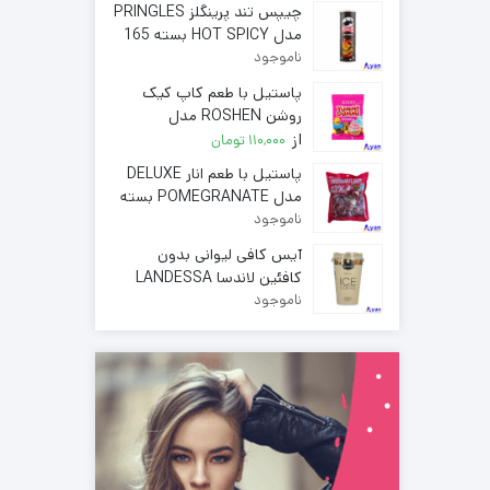
چیپس تند پرینگلز PRINGLES
مدل HOT SPICY بسته 165
گرمی
ناموجود
پاستیل با طعم کاپ کیک
روشن ROSHEN مدل
از
CUPCAKES بسته 70 گرمی (
110,000
تومان
خرده فروشی )
پاستیل با طعم انار DELUXE
مدل POMEGRANATE بسته
1000گرمی
ناموجود
آیس کافی لیوانی بدون
کافئین لاندسا LANDESSA
حجم 230 میل
ناموجود