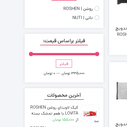
روشن | ROSHEN
ناتی | NUTI
ندویچ
ROSHE
فیلتر براساس قیمت:
 طعم فندق
 عمده فروشی
فیلتر
قیمت
قیمت
کمتر
بیشتر
335,000 تومان
—
0 تومان
آخرین محصولات
کیک لاویتای روشن ROSHEN
LOVITA با طعم تمشک بسته
از
135 گرمی ( خرده فروشی )
155,000
تومان
ندویچ