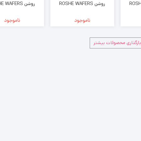
ROSHE
روشن ROSHE WAFERS
روشن  WAFERS
 طعم کاکائو
SANDWICH با طعم لیمو
SANDWICH با
 عمده فروشی
بسته 142 گرمی ( خرده فروشی
بسته 142 گرمی (
ناموجود
ناموجود
)
)
ارگذاری محصولات بیشتر