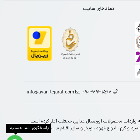
نمادهای سایت
info@ayan-tejarat.com
09038931568
تخصصی محصولات غذایی ارجینال از برندهای معتبر جهانی است. این فروشگاه فعالیت خود را از سال 1390 در زمینه واردات محصولات اورجینال غذایی مختلف آغاز کرده است.
 و گرم ، انواع قهوه ، ویفر و سایر اقلام می شود را در دل
پاسخگوی شما هستیم!