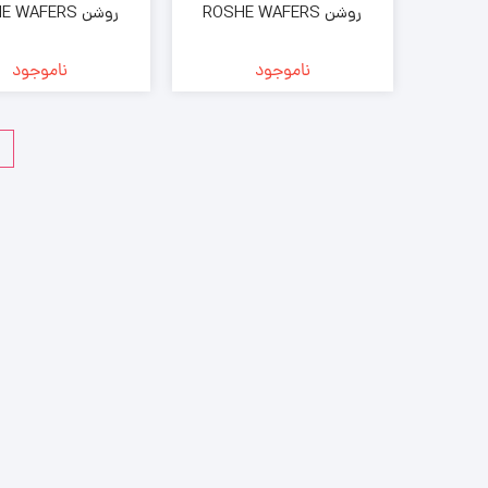
روشن ROSHE WAFERS
روشن  WAFERS
SANDWICH با طعم کاکائو
SANDWICH با
بسته 142 گرمی ( خرده فروشی
بسته 142 گرمی (
ناموجود
ناموجود
)
)
ب