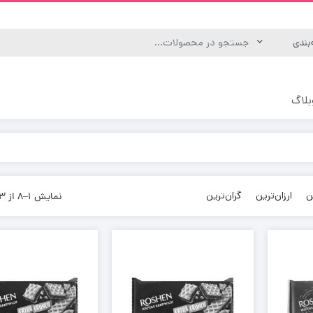
بلاگ
ه
یکس
ن
ارزان‌ترین
گران‌ترین
نمایش 1–8 از 33 نتیجه
رگانیک و انرژی زا
منوش