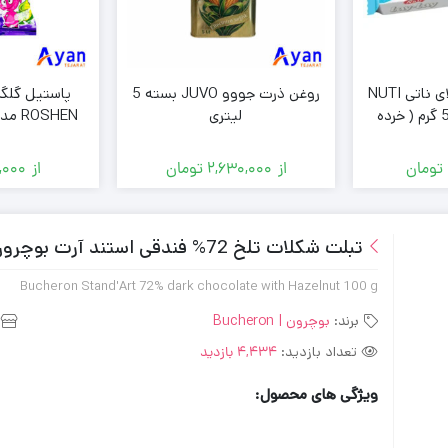
ویفر پر شده لای لای ناتی NUTI
روغن ذرت جووو JUVO بسته 5
پاستیل گلگ
با کرم نارگیل 500 گرم ( خرده
لیتری
)
بسته 70 گرمی ( خرده فروشی )
تومان
از
2,630,000
تومان
از
0,000
تبلت شکلات تلخ 72% فندقی استند آرت بوچرون Bucheron وزن 100 گرم
Bucheron Stand'Art 72% dark chocolate with Hazelnut 100 g
برند:
بوچرون | Bucheron
تعداد بازدید:
4,434 بازدید
ویژگی های محصول: