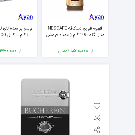
کیک
یک روشن
قهوه فوری نسکافه NESCAFE
دل CUPCAKES
مدل گلد 195 گرم ( عمده فروشی
)
فروشی 
ن
از
1,510,000
تومان
از
330,000