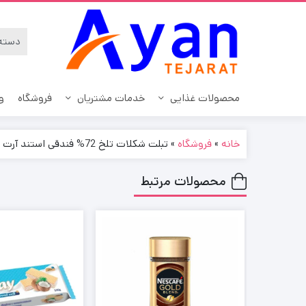
محصولات غذایی
خدمات مشتریان
فروشگاه
و
خانه
»
فروشگاه
»
تبلت شکلات تلخ 72% فندقی استند آرت بوچرون Bucheron وزن 100 گرم
آب نبات
سیاست حریم خصوصی
انواع قهو
محصولات مرتبط
نحوه ارسال سفارشات
آدامس و خوشبوکننده دهان
کافی م
بیسکوئیت
رویه های مرجوعی کالا
کاپوچینو
پاستیل
درباره ما
نوشیدنی ا
تافی
ارتباط با ما
چای و د
چیپس
سوالات متداول
شکلات
ویفر