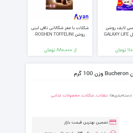
سی لایف روشن
شکلات با مغز شکالاتی تافی لینی
پاستیل 
ROSHEN مدل GALAXY LIFE
روشن ROSHEN TOFFELINI
بسته 1000 گرمی
11
تومان
از
880,000
تومان
از
00
دسته‌بندی‌ها:
تنقلات
,
شکلات
,
محصولات غذایی
تضمین بهترین قیمت بازار