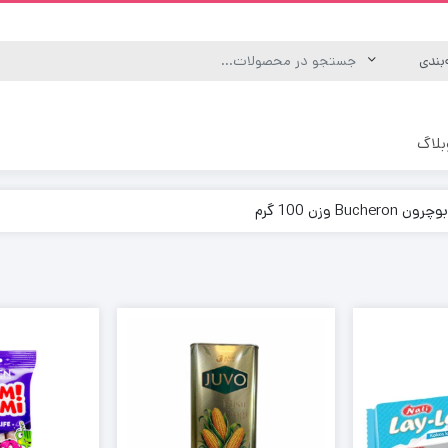
بلاگ
ه
یکس
رگانیک و انرژی زا
منوش