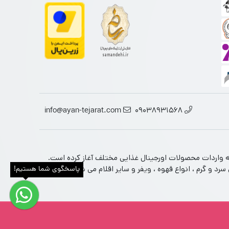
info@ayan-tejarat.com
09038931568
تخصصی محصولات غذایی ارجینال از برندهای معتبر جهانی است. این فروشگاه فعالیت خود را از سال 1390 در زمینه واردات محصولات اورجینال غذایی مختلف آغاز کرده است.
 و گرم ، انواع قهوه ، ویفر و سایر اقلام می شود را در دل
پاسخگوی شما هستیم!