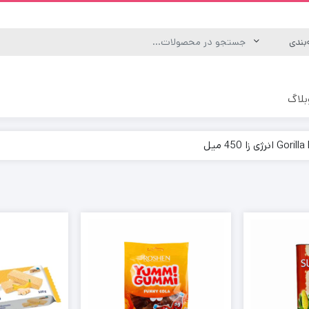
بلاگ
ه
یکس
رگانیک و انرژی زا
منوش