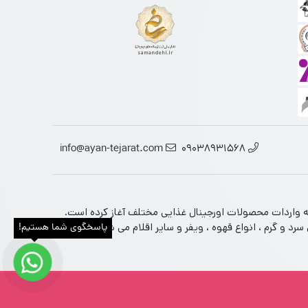
info@ayan-tejarat.com
09038931568
تخصصی محصولات غذایی ارجینال از برندهای معتبر جهانی است. این فروشگاه فعالیت خود را از سال 1390 در زمینه واردات محصولات اورجینال غذایی مختلف آغاز کرده است.
 و گرم ، انواع قهوه ، ویفر و سایر اقلام می شود را در دل
پاسخگوی شما هستیم!