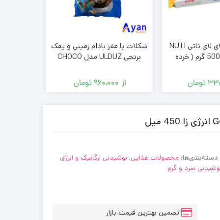
ویفر پر شده لای لای ناتی NUTI
شکلات با مغز بادام زمینی و پفک
با کرم موزی 500 گرم ( خرده
برنجی ULDUZ مدل CHOCO
مدل BANANA بسته 1000گرمی
شی )
بسته 1000 گرمی ( عمده فروشی
)
330
تومان
از
960,000
تومان
از
00
دسته‌بندی‌ها:
محصولات غذایی
,
نوشیدنی ارگانیک و انرژی
وشیدنی سرد و گرم
تضمین بهترین قیمت بازار