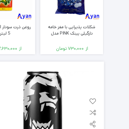
کیک
قهوه فوری جاکوبز JACOBS مدل
شکلات پذیرایی با مغز خامه
نارگیلی پینک PINK مدل
5 لیتری
COCONUT TRUFFLE بسته
500 گرمی ( عمده فروشی )
ن
از
730,000
تومان
از
2,630,000