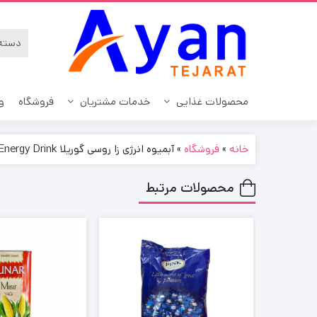
محصولات غذایی
خدمات مشتریان
فروشگاه
و
خانه
»
فروشگاه
»
آبمیوه انرژی زا روسی گوریلا Gorilla Energy Drink انرژی زا 450 میل
آب نبات
سیاست حریم خصوصی
انواع قهو
محصولات مرتبط
نحوه ارسال سفارشات
آدامس و خوشبوکننده دهان
کافی م
بیسکوئیت
رویه های مرجوعی کالا
کاپوچینو
پاستیل
درباره ما
نوشیدنی ا
تافی
ارتباط با ما
چای و د
چیپس
سوالات متداول
شکلات
ویفر