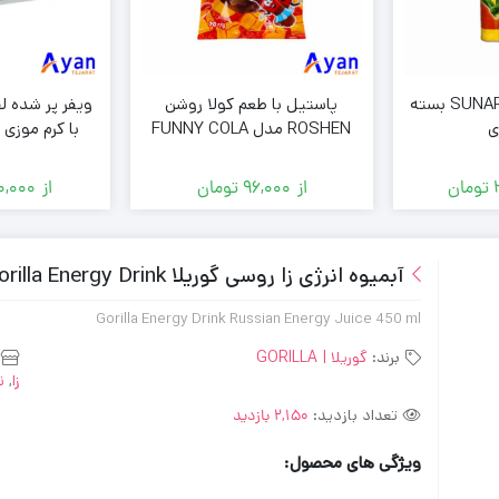
روغن ذرت سونار SUNAR بسته
پاستیل با طعم کولا روشن
ROSHEN مدل FUNNY COLA
بسته 70 گرمی ( عمده فروشی )
فرو
تومان
از
96,000
تومان
از
,000
آبمیوه انرژی زا روسی گوریلا Gorilla Energy Drink انرژی زا 450 میل
Gorilla Energy Drink Russian Energy Juice 450 ml
برند:
گوریلا | GORILLA
زا
,
ن
تعداد بازدید:
2,150 بازدید
ویژگی های محصول: