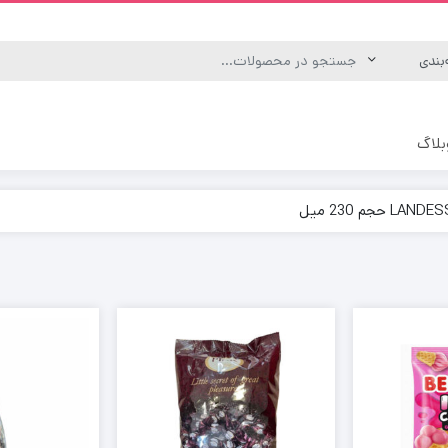
بلاگ
ه
یکس
رگانیک و انرژی زا
منوش