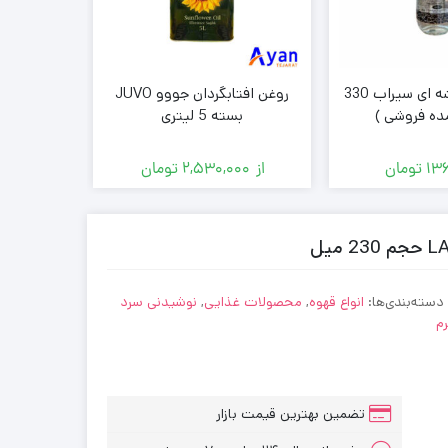
اب گازدار شیشه ای سیراب 330
روغن افتابگردان جووو JUVO
بیسکوییت
ده فروشی )
بسته 5 لیتری
توت فرنگی ب
13
تومان
از
2,530,000
تومان
از
0
دسته‌بندی‌ها:
انواع قهوه
,
محصولات غذایی
,
نوشیدنی سرد
م
تضمین بهترین قیمت بازار