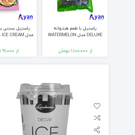
کیک
ب سبز
پاستیل با طعم هندوانه
 GREEN APPLE
DELUXE مدل WATERMELON
بسته 1000گرمی
( عمده فر
ان
از
1,100,000
تومان
از
91,000
ت