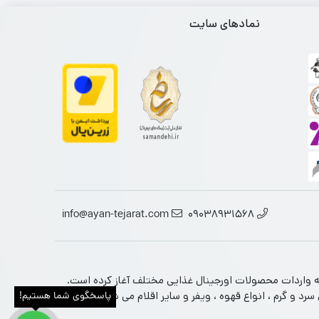
نمادهای سایت
info@ayan-tejarat.com
09038931568
تخصصی محصولات غذایی ارجینال از برندهای معتبر جهانی است. این فروشگاه فعالیت خود را از سال 1390 در زمینه واردات محصولات اورجینال غذایی مختلف آغاز کرده است.
 و گرم ، انواع قهوه ، ویفر و سایر اقلام می شود را در دل
پاسخگوی شما هستیم!