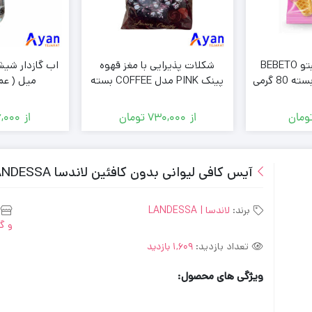
پاستیل بستنی ببتو BEBETO
شکلات پذیرایی با مغز قهوه
مدل ICE CREAM بسته 80 گرمی
پینک PINK مدل COFFEE بسته
میل ( عم
وشی )
500 گرمی ( عمده فروشی )
ومان
از
730,000
تومان
از
6,000
آیس کافی لیوانی بدون کافئین لاندسا LANDESSA حجم 230 میل
برند:
لاندسا | LANDESSA
و گر
تعداد بازدید:
1,609 بازدید
ویژگی های محصول: