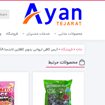
محصولات غذایی
خدمات مشتریان
فروشگاه
و
خانه
»
فروشگاه
»
آیس کافی لیوانی بدون کافئین لاندسا LANDESSA حجم 230 میل
آب نبات
سیاست حریم خصوصی
انواع قهو
محصولات مرتبط
نحوه ارسال سفارشات
آدامس و خوشبوکننده دهان
کافی م
بیسکوئیت
رویه های مرجوعی کالا
کاپوچینو
پاستیل
درباره ما
نوشیدنی ا
تافی
ارتباط با ما
چای و د
چیپس
سوالات متداول
شکلات
ویفر