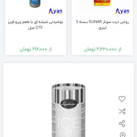
روغن ذرت سونار SUNAR بسته 5
نوشیدنی شیشه ای با طعم زیرو فریز
لیتری
275 میل
از
2,630,000
تومان
از
216,000
تومان