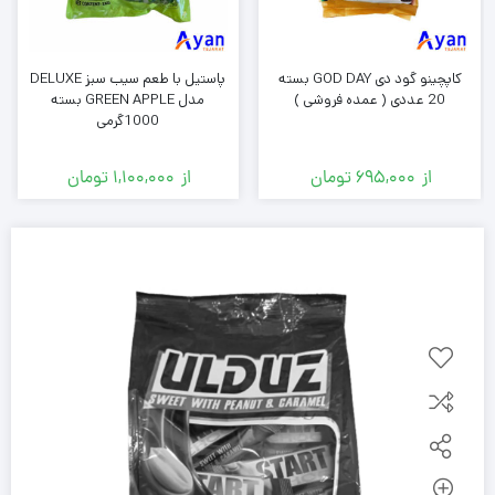
کاپچینو گود دی GOD DAY بسته
پاستیل با طعم سیب سبز DELUXE
20 عددی ( عمده فروشی )
مدل GREEN APPLE بسته
1000گرمی
از
695,000
تومان
از
1,100,000
تومان